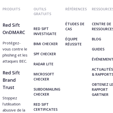
PRODUITS
OUTILS
RÉFÉRENCES
RESSOURCE
GRATUITS
ÉTUDES DE
CENTRE DE
Red Sift
RED SIFT
CAS
RESSOURCE
OnDMARC
INVESTIGATE
ÉQUIPE
BLOG
Protégez-
BIMI CHECKER
RÉUSSITE
vous contre le
GUIDES
SPF CHECKER
phishing et les
ÉVÉNEMEN
attaques BEC.
RADAR LITE
ACTUALITÉS
Red Sift
MICROSOFT
& RAPPORT
CHECKER
Brand
OBTENEZ L
Trust
SUBDOMAILING
RAPPORT
CHECKER
GARTNER
Stoppez
l'utilisation
RED SIFT
CERTIFICATES
abusive de la