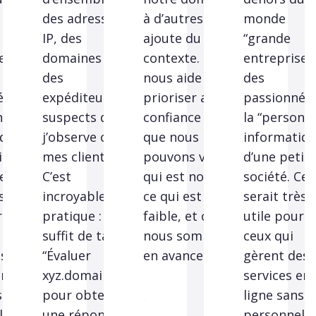
des adresses
à d’autres
monde
IP, des
ajoute du
“grande
” :
domaines ou
contexte. Cela
entreprise” 
des
nous aide à
des
és à
expéditeurs
prioriser avec
passionnés 
nne
suspects que
confiance parce
la “personn
ique”
j’observe chez
que nous
informatiqu
ite
mes clients.
pouvons voir ce
d’une petit
Ce
C’est
qui est normal,
société. Ce
s
incroyablement
ce qui est
serait très
r
pratique : il me
faible, et où
utile pour
suffit de taper
nous sommes
ceux qui
es
“Évaluer
en avance. »
gèrent des
en
xyz.domain”
services en
s
pour obtenir
ligne sans
l
une réponse
personnel