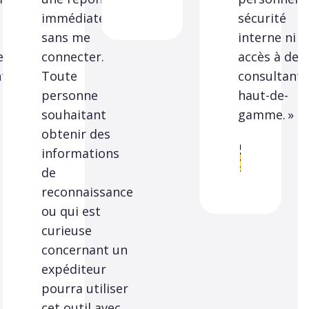
immédiate
sécurité
i
sans me
interne ni
es
connecter.
accès à des
nts
Toute
consultants
personne
haut-de-
souhaitant
gamme. »
obtenir des
informations
de
reconnaissance
ou qui est
curieuse
concernant un
expéditeur
pourra utiliser
cet outil avec