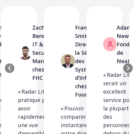
am
Zachary
Frank L.
Adam
bold,
Bennett,
Smith III,
Newbo
dateur
IT &
Directeur de
Fonda
Security
la Sécurité
de
tnik
Manager
des
Neatn
chez
Systèmes
ite
« Radar Lite
FHC
d’Information
serait un
chez GC
« Radar Lite est
excellent
Foods
our
pratique pour
service pou
t
avoir
« Pouvoir
la plupart
rapidement
comparer
des
s en
une vue
instantanément
personnes 
u
d’ensemble sur
notre domaine
dehors du