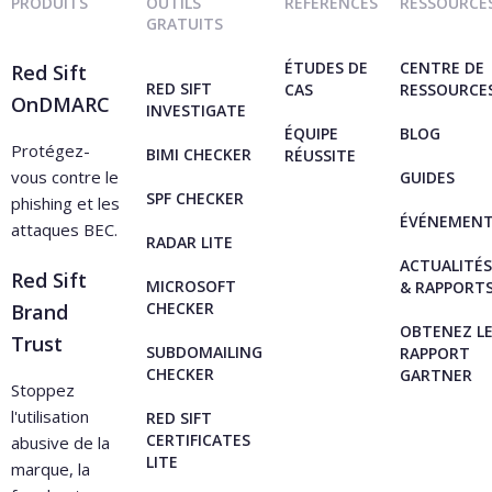
internes.
PRODUITS
OUTILS
RÉFÉRENCES
RESSOURCE
GRATUITS
Utilisez Radar complet
Radar
lorsque vous
ÉTUDES DE
CENTRE DE
Red Sift
souhaitez une analyse plus approfondie
RED SIFT
CAS
RESSOURCE
OnDMARC
INVESTIGATE
et continue de votre environnement.
ÉQUIPE
BLOG
Protégez-
Radar se connecte directement à vos
BIMI CHECKER
RÉUSSITE
vous contre le
GUIDES
applications Red Sift, lui permettant de
SPF CHECKER
phishing et les
comprendre le contexte spécifique de
ÉVÉNEMEN
attaques BEC.
RADAR LITE
votre configuration. Cela rend possible
ACTUALITÉS
Red Sift
des investigations en plusieurs étapes,
MICROSOFT
& RAPPORT
CHECKER
Brand
des conseils personnalisés et une
OBTENEZ L
Trust
amélioration continue dans le temps.
SUBDOMAILING
RAPPORT
CHECKER
GARTNER
Stoppez
l'utilisation
RED SIFT
CERTIFICATES
abusive de la
LITE
marque, la