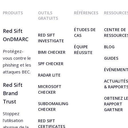
PRODUITS
OUTILS
RÉFÉRENCES
RESSOURCE
GRATUITS
ÉTUDES DE
CENTRE DE
Red Sift
RED SIFT
CAS
RESSOURCE
OnDMARC
INVESTIGATE
ÉQUIPE
BLOG
Protégez-
BIMI CHECKER
RÉUSSITE
vous contre le
GUIDES
SPF CHECKER
phishing et les
ÉVÉNEMEN
attaques BEC.
RADAR LITE
ACTUALITÉS
Red Sift
MICROSOFT
& RAPPORT
CHECKER
Brand
OBTENEZ L
Trust
SUBDOMAILING
RAPPORT
CHECKER
GARTNER
Stoppez
l'utilisation
RED SIFT
CERTIFICATES
abusive de la