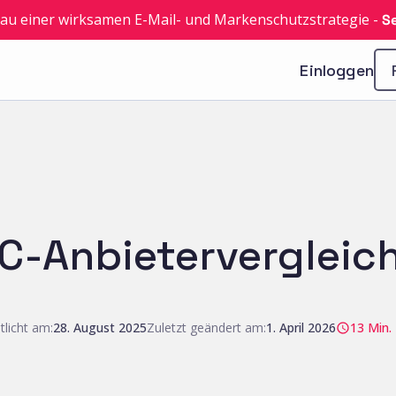
fbau einer wirksamen E-Mail- und Markenschutzstrategie
-
Se
Einloggen
-Anbietervergleic
tlicht am:
28. August 2025
Zuletzt geändert am:
1. April 2026
13
Min.