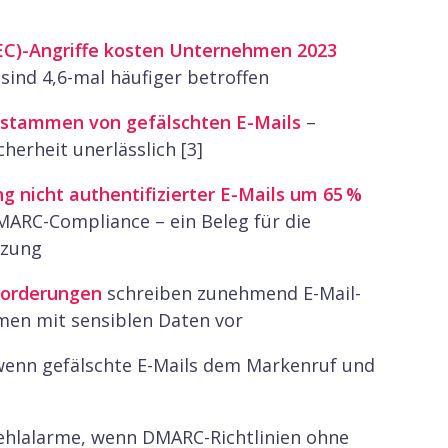
90 Tage Garantie
rtbedarf
EC)-Angriffe kosten Unternehmen 2023
ind 4,6-mal häufiger betroffen
 2000
Variiert
 stammen von gefälschten E-Mails
–
herheit unerlässlich [3]
g nicht authentifizierter E-Mails um 65 %
ARC-Compliance – ein Beleg für die
tzung
forderungen
schreiben zunehmend E-Mail-
men mit sensiblen Daten vor
wenn gefälschte E-Mails dem Markenruf und
ehlalarme, wenn DMARC-Richtlinien ohne