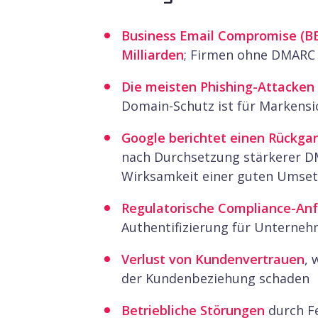
Sendmarc
$9,99/Monat
Suppo
Business Email Compromise (B
Milliarden
; Firmen ohne DMARC s
Agari (Fortra)
Individuell
Global
Die meisten Phishing-Attacken
Domain-Schutz ist für Markensic
Google berichtet einen Rückgan
nach Durchsetzung stärkerer DM
Wirksamkeit einer guten Umse
Regulatorische Compliance-An
Authentifizierung für Unterneh
Verlust von Kundenvertrauen
, 
der Kundenbeziehung schaden
Betriebliche Störungen
durch F