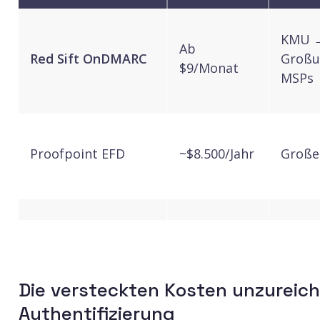
KMU 
Ab
Red Sift OnDMARC
Großu
$9/Monat
MSPs
Proofpoint EFD
~$8.500/Jahr
Große
Mimecast DMARC
Ab
Mid-M
Analyzer
$9,99/Monat
Großu
Die versteckten Kosten unzureich
Authentifizierung
Ab
KMU m