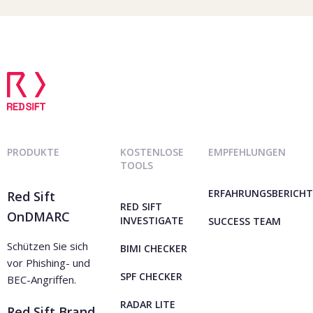
für Sie.
um auf Ihr Anliegen zu antworten und
Ihnen relevante Informationen
bereitzustellen. Ihre Daten werden sicher
gespeichert und gemäß unserer
Datenschutzrichtlinie und geltender
Gesetze behandelt. Wenn Sie möchten,
dass wir Ihre Daten löschen, teilen Sie uns
dies bitte mit.
PRODUKTE
KOSTENLOSE
EMPFEHLUNGEN
TOOLS
ERFAHRUNGSBERICHT
Red Sift
RED SIFT
OnDMARC
INVESTIGATE
SUCCESS TEAM
Schützen Sie sich
BIMI CHECKER
vor Phishing- und
SPF CHECKER
BEC-Angriffen.
RADAR LITE
Red Sift Brand