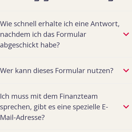
Wie schnell erhalte ich eine Antwort,
nachdem ich das Formular
abgeschickt habe?
Wir bemühen uns, Ihnen noch am selben
Wer kann dieses Formular nutzen?
Werktag zu antworten. Wenn Sie uns
außerhalb unserer Geschäftszeiten oder
Jeder kann hier starten. Schreiben Sie uns
an einem Feiertag kontaktieren, erhalten
Ich muss mit dem Finanzteam
einfach in Ihrer Nachricht, was Sie
Sie am nächsten Werktag eine Antwort.
sprechen, gibt es eine spezielle E-
benötigen oder worüber Sie uns
Sie haben einen Notfall? Erwähnen Sie
Mail-Adresse?
informieren möchten.
dies bitte in Ihrer Nachricht und wir
behandeln Ihr Anliegen vorrangig.