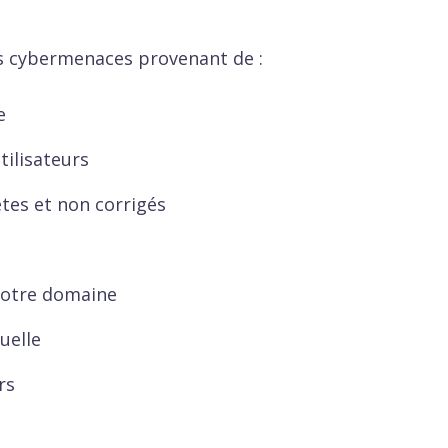
les cybermenaces provenant de :
e
ilisateurs
ètes et non corrigés
votre domaine
uelle
rs