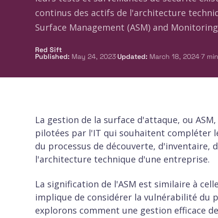
continus des actifs de l'architecture tech
Surface Management (ASM) and Monitoring
Red Sift
·
·
Published
:
May 24, 2023
Updated
:
March 18, 2024
7
min
La gestion de la surface d'attaque, ou ASM,
pilotées par l'IT qui souhaitent compléter le
du processus de découverte, d'inventaire, de
l'architecture technique d'une entreprise.
La signification de l'ASM est similaire à cell
implique de considérer la vulnérabilité du p
explorons comment une gestion efficace de 