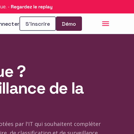
que.
-
Regardez le replay
nnecter
S’inscrire
Démo
ue ?
llance de la
otées par l'IT qui souhaitent compléter
re, de classification et de surveillance