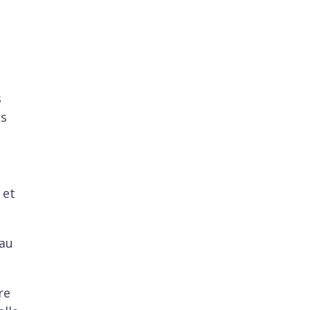
s
es
 et
eau
re