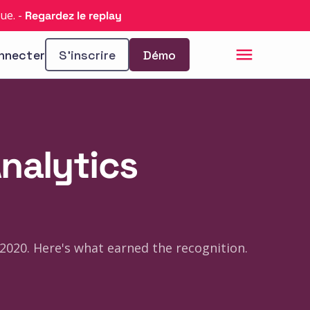
que.
-
Regardez le replay
nnecter
S’inscrire
Démo
Analytics
2020. Here's what earned the recognition.