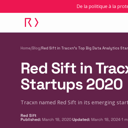
De la politique à la prot
Home
/
Blog
/
Red Sift in Tracxn's Top Big Data Analytics St
Red Sift in Tra
Startups 2020
Tracxn named Red Sift in its emerging star
Red Sift
·
·
Published
:
March 18, 2020
Updated
:
March 18, 2024
1
m