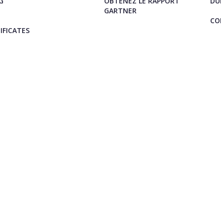
G
OBTENEZ LE RAPPORT
DU
GARTNER
CO
IFICATES