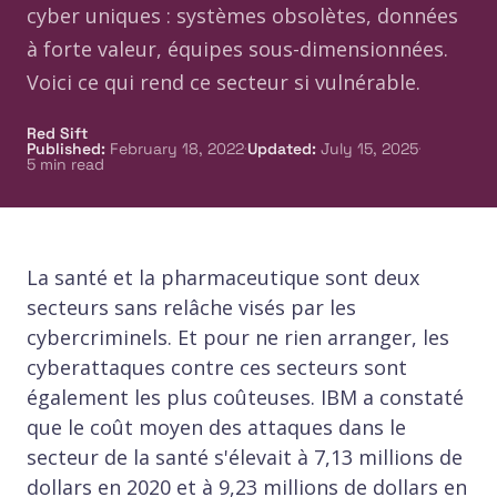
cyber uniques : systèmes obsolètes, données
à forte valeur, équipes sous-dimensionnées.
Voici ce qui rend ce secteur si vulnérable.
Red Sift
·
·
Published
:
February 18, 2022
Updated
:
July 15, 2025
5
min read
La santé et la pharmaceutique sont deux
secteurs sans relâche visés par les
cybercriminels. Et pour ne rien arranger, les
cyberattaques contre ces secteurs sont
également les plus coûteuses. IBM a constaté
que le coût moyen des attaques dans le
secteur de la santé s'élevait à 7,13 millions de
dollars en 2020 et à 9,23 millions de dollars en