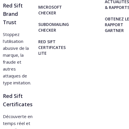
ACTUALITÉS
Red Sift
MICROSOFT
& RAPPORT
CHECKER
Brand
OBTENEZ L
Trust
SUBDOMAILING
RAPPORT
CHECKER
GARTNER
Stoppez
l'utilisation
RED SIFT
CERTIFICATES
abusive de la
LITE
marque, la
fraude et
autres
attaques de
type imitation.
Red Sift
Certificates
Découverte en
temps réel et