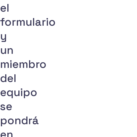
el
Tamaño de la empresa
formulario
País
y
ej.: United States
un
+ Agregar notas (opcional)
miembro
Estoy de acuerdo con la política de privacidad
Consiento que Red Sift, como proveedor de este siti
del
ocasionalmente comunicaciones de marketing de Red 
productos y servicios, eventos e invitaciones a semin
equipo
Entiendo que puedo darme de baja en cualquier mome
cancelar suscripción al final de cualquier correo elect
información sobre nuestras prácticas de privacidad y 
se
nuestra
política de privacidad.
pondrá
Solicitar demo
en