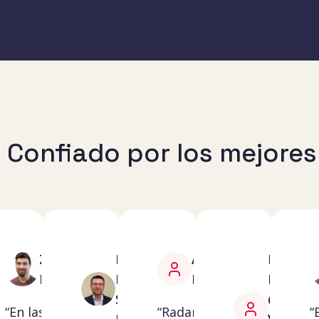
Confiado por los mejores 
Zachary
Frank
Adam
IT
tor
Bennett
L.
Newbold
Director
Smith
@
“En las
“Radar me
“