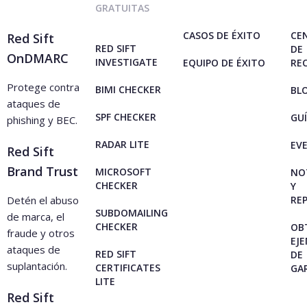
GRATUITAS
CASOS DE ÉXITO
CE
Red Sift
RED SIFT
DE
OnDMARC
INVESTIGATE
EQUIPO DE ÉXITO
RE
Protege contra
BIMI CHECKER
BL
ataques de
SPF CHECKER
GU
phishing y BEC.
RADAR LITE
EV
Red Sift
Brand Trust
MICROSOFT
NO
CHECKER
Y
Detén el abuso
RE
SUBDOMAILING
de marca, el
CHECKER
OB
fraude y otros
EJ
ataques de
RED SIFT
DE
suplantación.
CERTIFICATES
GA
LITE
Red Sift