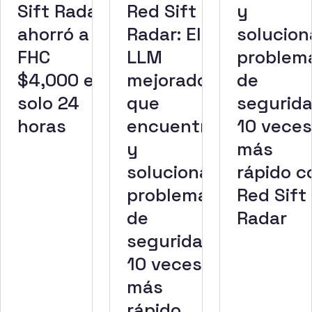
Sift Radar
Red Sift
y
ahorró a
Radar: El
solucion
FHC
LLM
problem
$4,000 en
mejorado
de
solo 24
que
segurid
horas
encuentra
10 veces
y
más
soluciona
rápido c
problemas
Red Sift
de
Radar
seguridad
10 veces
más
rápido