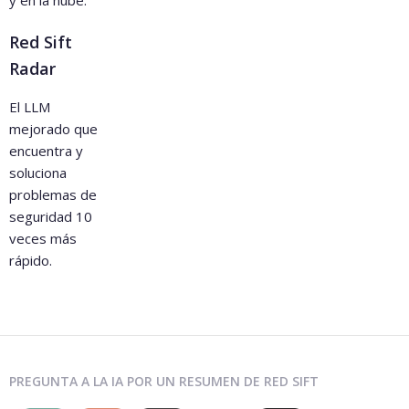
y en la nube.
nto
Soporte por
Red Sift
chat
Soporte
Radar
dedicado
por equipo
Programació
El LLM
n de
mejorado que
cumplimiento
Soporte
encuentra y
telefónico
soluciona
disponible
problemas de
Soporte
dedicado por
seguridad 10
equipo
SLA
veces más
personaliz
rápido.
ado
Soporte
telefónico
disponible
SLA
PREGUNTA A LA IA POR UN RESUMEN DE RED SIFT
personalizado