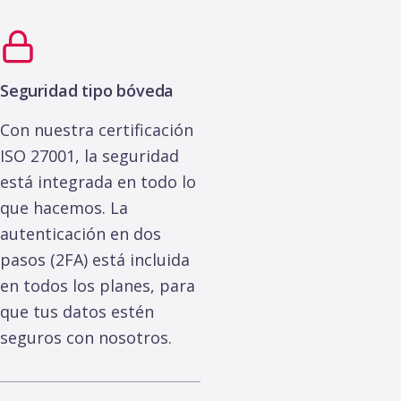
la
Acceso a
entregabilid
la API
ad al
instante
Alertas
Seguridad tipo bóveda
inteligente
Informes
s
Con nuestra certificación
forenses
ISO 27001, la seguridad
Event Hub
está integrada en todo lo
Acceso a la
Potencie
API
que hacemos. La
su SOC
autenticación en dos
transmiti
Alertas
endo
pasos (2FA) está incluida
inteligentes
eventos
en todos los planes, para
de
seguridad
que tus datos estén
Event Hub
y
seguros con nosotros.
auditoría
Potencie su
a través
SOC
de
transmitien
integracio