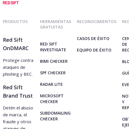
Amplía la
RESTful
contáctanos
.
plataforma
Sólo se necesitan 5 minutos para
API
configurar OnDMARC, y recibirás tu
PRODUCTOS
HERRAMIENTAS
RECONOCIMIENTOS
RE
Control de
primer informe en 24 horas. Una vez que
GRATUITAS
Usuarios
acceso
empieces a recibir estos informes, tendrás
ilimitados de
basado en
CASOS DE ÉXITO
CE
Red Sift
la plataforma
roles
una mejor idea de tu volumen de correos
RED SIFT
DE
OnDMARC
INVESTIGATE
EQUIPO DE ÉXITO
RE
electrónicos. Te recomendamos usar al
RESTful API
Protege contra
menos una semana de informes para
BIMI CHECKER
BL
ataques de
identificar con precisión tu volumen.
SPF CHECKER
GU
phishing y BEC.
Seguridad
Control de
acceso
RADAR LITE
EV
basado en
Red Sift
roles
Brand Trust
2FA
MICROSOFT
NO
CHECKER
Y
Detén el abuso
RE
SAML/SSO
SUBDOMAILING
de marca, el
CHECKER
OB
fraude y otros
Seguridad
EJ
ataques de