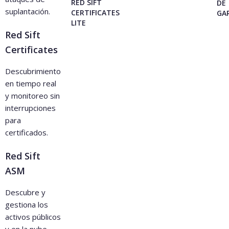
RED SIFT
DE
suplantación.
CERTIFICATES
GA
LITE
Soporte
2FA
Red Sift
Certificates
SAML/SSO
Soporte
Descubrimiento
por correo
electrónico
en tiempo real
y monitoreo sin
interrupciones
Soporte
Revisión
para
anual de la
cuenta
certificados.
Soporte por
Red Sift
correo
Soporte
electrónico
ASM
por chat
Descubre y
Revisión
Programac
gestiona los
anual de la
ión de
activos públicos
cuenta
cumplimie