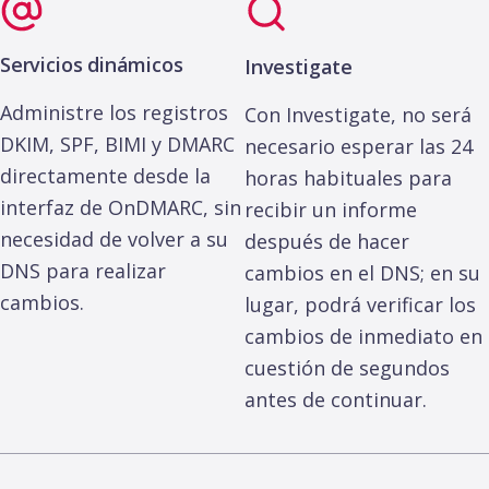
fácilment
ilimitado
e DMARC,
Supera el
SPF, DKIM,
Servicios dinámicos
Investigate
límite de 10
MTA-STS,
consultas
TLS-RPT &
Administre los registros
Con Investigate, no será
SPF
BIMI
DKIM, SPF, BIMI y DMARC
necesario esperar las 24
directamente desde la
horas habituales para
Dynamic
Herramien
interfaz de OnDMARC, sin
Services
recibir un informe
ta
Investigate
necesidad de volver a su
después de hacer
Gestiona
fácilmente
Diagnosti
DNS para realizar
cambios en el DNS; en su
DMARC, SPF,
ca la
cambios.
lugar, podrá verificar los
DKIM, MTA-
entregabi
STS, TLS-
lidad al
cambios de inmediato en
RPT & BIMI
instante
cuestión de segundos
antes de continuar.
Herramienta
Informes
Investigate
forenses
Diagnostica