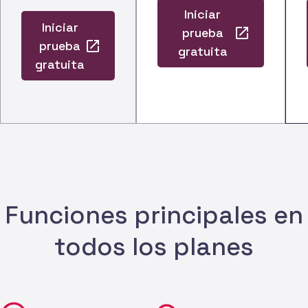
Iniciar
Iniciar
prueba
prueba
gratuita
gratuita
NO SE REQUIERE
NO SE REQUIERE
TARJETA DE CRÉDITO
TARJETA DE
CRÉDITO
Funciones
principales
Funciones
Funciones principales en
principales
todos los planes
Acceso
limitado solo
Dynamic
a Radar
Services
Gestiona
Dynamic SPF