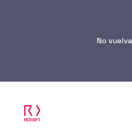
Con solo un nombre de dominio, Certific
recursos de red, plataformas en la nube
registradores. Supervisa constantemente 
certificate transparency logs para dete
No vuelva
Un panel unificado proporciona visibilid
personalizables y evaluaciones diarias p
fortalecer la seguridad de red.