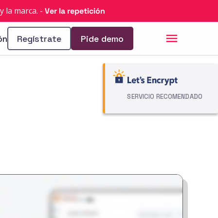
y la marca.
-
Ver la repetición
ón
Regístrate
Pide demo
SERVICIO RECOMENDADO