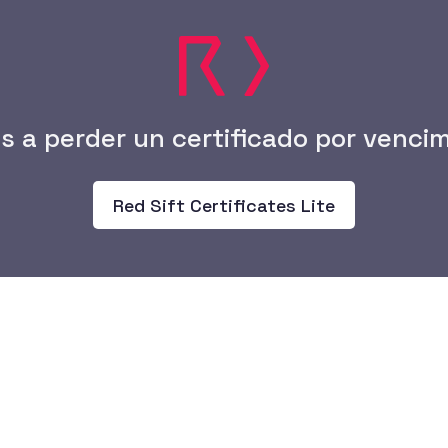
ates Enterprise escanea toda la infraestructur
 (AWS, GCP, Azure), autoridades de certificació
el despliegue y la configuración de los certifi
ctar emisiones no autorizadas o inesperadas.
s a perder un certificado por venci
ad total de todos los certificados activos, con a
ara anticipar renovaciones, evitar interrupcion
Red Sift Certificates Lite