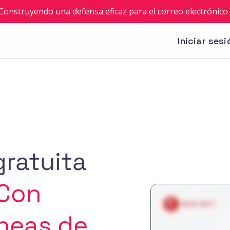
: Construyendo una defensa eficaz para el correo electrónico 
Iniciar sesi
gratuita
Con
áneas de