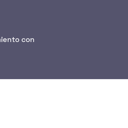
a digital — cubriendo
n, proveedores DNS y
cados y analiza también los
miento con
lertas de caducidad
es relacionadas con PKI y