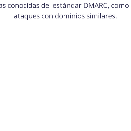
has conocidas del estándar DMARC, como 
ataques con dominios similares.
Evita que tu dominio exacto sea usado para
correos maliciosos con Red Sift OnDMARC.