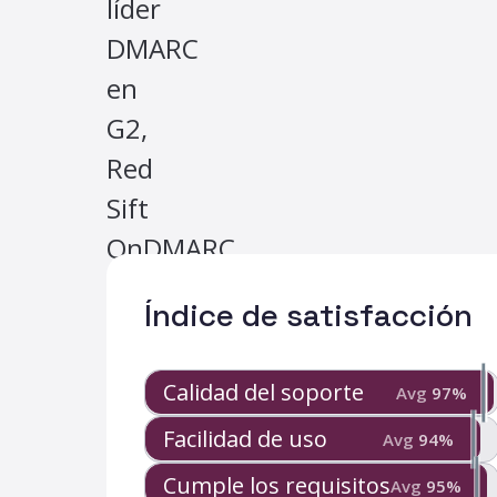
líder
DMARC
en
G2,
Red
Sift
OnDMARC
es
Índice de satisfacción
la
opción
Calidad del soporte
Avg
97
%
preferida
Facilidad de uso
Avg
94
%
por
los
Cumple los requisitos
Avg
95
%