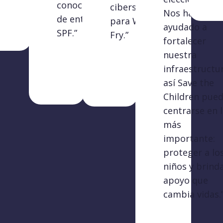
conocidas
ciberseguridad
Nos han
de entradas
para William
ayudado a
SPF.”
Fry.”
fortalecer
nuestra
infraestructu
así Save the
Children pue
centrarse en 
más
importante:
proteger a lo
niños y brind
apoyo que
cambia vidas.