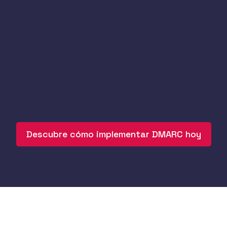
maliciosos.
No identificas la suplantación de tu
marca
, permitiendo que dominios
parecidos y webs de phishing estafen a
tus clientes.
Descubre cómo implementar DMARC hoy