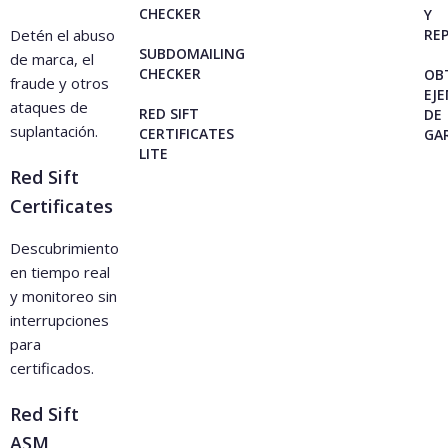
CHECKER
Y
Detén el abuso
RE
SUBDOMAILING
de marca, el
CHECKER
OB
fraude y otros
EJ
ataques de
RED SIFT
DE
suplantación.
CERTIFICATES
GA
LITE
Red Sift
Certificates
Descubrimiento
en tiempo real
y monitoreo sin
interrupciones
para
certificados.
Red Sift
ASM