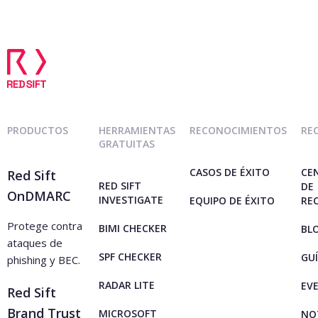
confiable de SPF y la entrega
utilizar BIMI para mostrar el logotipo
solución de monitoreo DNS ofrecida por
ininterrumpida del correo electrónico.
verificado de su marca en los clientes de
un proveedor de DMARC.
correo electrónico compatibles. Conoce
más sobre BIMI
aquí
.
PRODUCTOS
HERRAMIENTAS
RECONOCIMIENTOS
RE
GRATUITAS
CASOS DE ÉXITO
CE
Red Sift
RED SIFT
DE
OnDMARC
INVESTIGATE
EQUIPO DE ÉXITO
RE
Protege contra
BIMI CHECKER
BL
ataques de
SPF CHECKER
GU
phishing y BEC.
RADAR LITE
EV
Red Sift
Brand Trust
MICROSOFT
NO