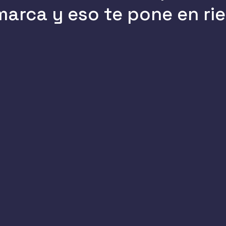
marca y eso te pone en ri
No has implementado DMARC
, lo que
permite a atacantes enviar correos
suplantando tu dominio directamente a
las bandejas de entrada de tus clientes.
No monitorizas tu DNS de forma
continua
, dejando que errores de
configuración pasen desapercibidos y
puedan ser aprovechados por actores