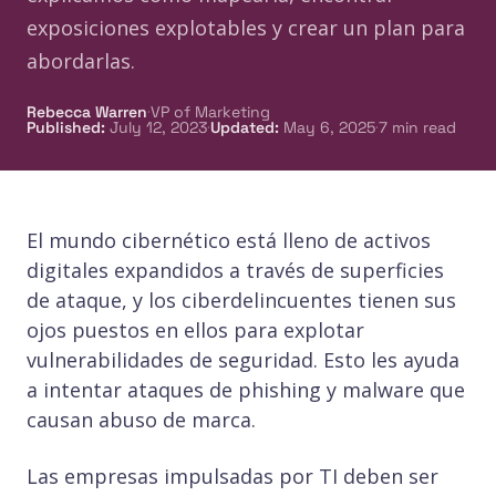
exposiciones explotables y crear un plan para
abordarlas.
·
Rebecca Warren
VP of Marketing
·
·
Published
:
July 12, 2023
Updated
:
May 6, 2025
7
min read
El mundo cibernético está lleno de activos
digitales expandidos a través de superficies
de ataque, y los ciberdelincuentes tienen sus
ojos puestos en ellos para explotar
vulnerabilidades de seguridad. Esto les ayuda
a intentar ataques de phishing y malware que
causan abuso de marca.
Las empresas impulsadas por TI deben ser