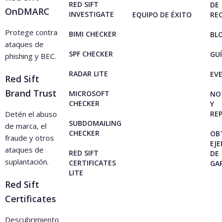
RED SIFT
DE
OnDMARC
INVESTIGATE
EQUIPO DE ÉXITO
RE
Protege contra
BIMI CHECKER
BL
ataques de
SPF CHECKER
GU
phishing y BEC.
RADAR LITE
EV
Red Sift
Brand Trust
MICROSOFT
NO
CHECKER
Y
Detén el abuso
RE
SUBDOMAILING
de marca, el
CHECKER
OB
fraude y otros
EJ
ataques de
RED SIFT
DE
suplantación.
CERTIFICATES
GA
LITE
Red Sift
Certificates
Descubrimiento