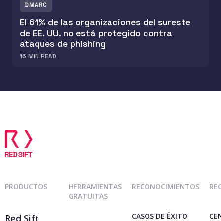
DMARC
El 61% de las organizaciones del sureste
de EE. UU. no está protegido contra
ataques de phishing
16
MIN READ
PRODUCTOS
HERRAMIENTAS
RECONOCIMIENTOS
RE
GRATUITAS
CASOS DE ÉXITO
CE
Red Sift