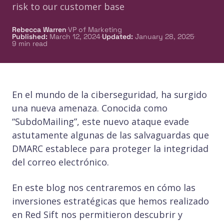
risk to our customer base
·
Rebecca Warren
VP of Marketing
·
·
Published
:
March 12, 2024
Updated
:
January 28, 2025
9
min read
En el mundo de la ciberseguridad, ha surgido
una nueva amenaza. Conocida como
“SubdoMailing”, este nuevo ataque evade
astutamente algunas de las salvaguardas que
DMARC establece para proteger la integridad
del correo electrónico.
En este blog nos centraremos en cómo las
inversiones estratégicas que hemos realizado
en Red Sift nos permitieron descubrir y