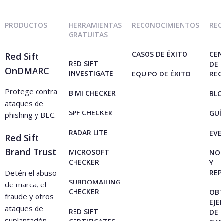
PRODUCTOS
HERRAMIENTAS
RECONOCIMIENTOS
RE
GRATUITAS
CASOS DE ÉXITO
CE
Red Sift
RED SIFT
DE
OnDMARC
INVESTIGATE
EQUIPO DE ÉXITO
RE
Protege contra
BIMI CHECKER
BL
ataques de
SPF CHECKER
GU
phishing y BEC.
RADAR LITE
EV
Red Sift
Brand Trust
MICROSOFT
NO
CHECKER
Y
Detén el abuso
RE
SUBDOMAILING
de marca, el
CHECKER
OB
fraude y otros
EJ
ataques de
RED SIFT
DE
suplantación.