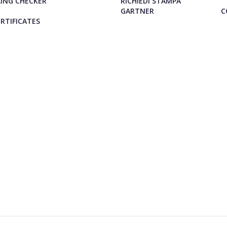
ING CHECKER
RICHIEDI STAMPA
GARTNER
C
ERTIFICATES