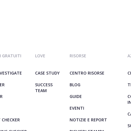
 GRATUITI
LOVE
RISORSE
A
NVESTIGATE
CASE STUDY
CENTRO RISORSE
C
ER
SUCCESS
BLOG
T
TEAM
ER
GUIDE
C
I
EVENTI
C
 CHECKER
NOTIZIE E REPORT
S