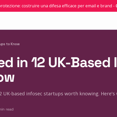
 protezione: costruire una difesa efficace per email e brand
-
tups to Know
ed in 12 UK-Based 
now
2 UK-based infosec startups worth knowing. Here's w
min read