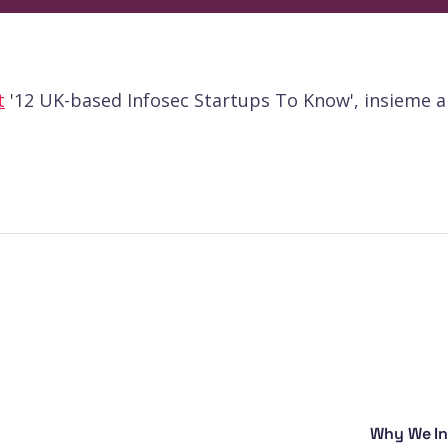
t
'12 UK-based Infosec Startups To Know', insieme a
Why We Inv