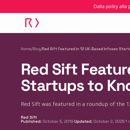
Dalla policy alla
Home
/
Blog
/
Red Sift Featured in 12 UK-Based Infosec Star
Red Sift Featur
Startups to K
Red Sift was featured in a roundup of the 1
Red Sift
·
·
Published
:
October 5, 2019
Updated
:
October 2, 2025
1