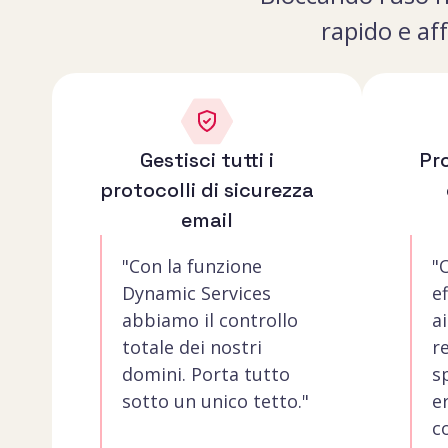
rapido e aff
Gestisci tutti i
Pr
protocolli di sicurezza
email
"Con la funzione
"
Dynamic Services
e
abbiamo il controllo
a
totale dei nostri
r
domini. Porta tutto
s
sotto un unico tetto."
e
c