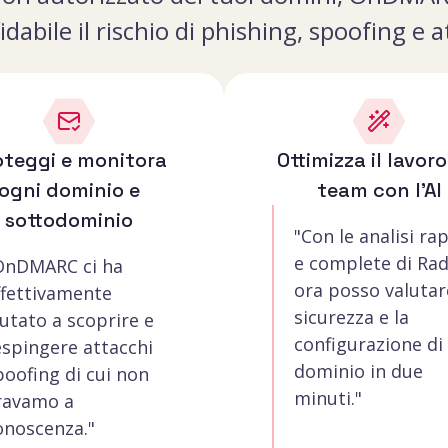
idabile il rischio di phishing, spoofing e 
oteggi e monitora
Ottimizza il lavoro
ogni dominio e
team con l'AI
sottodominio
"Con le analisi ra
e complete di Rad
OnDMARC ci ha
ora posso valutar
ffettivamente
sicurezza e la
iutato a scoprire e
configurazione di
espingere attacchi
dominio in due
poofing di cui non
minuti."
ravamo a
onoscenza."