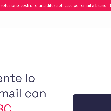
 protezione: costruire una difesa efficace per email e brand
-
nte lo
mail con
RC