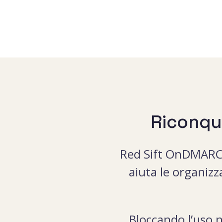
Riconqui
Red Sift OnDMARC 
aiuta le organiz
Bloccando l’uso 