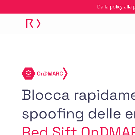
Dalla policy alla
Blocca rapidame
spoofing delle e
Red Sift OnDMA