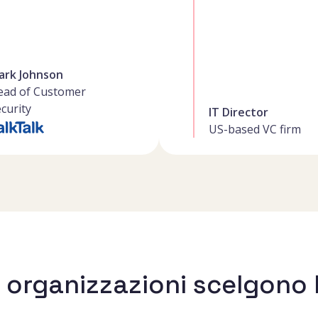
ark Johnson
ead of Customer
curity
IT Director
US-based VC firm
0 organizzazioni scelgon