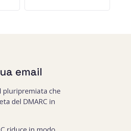
tua email
 pluripremiata che
leta del DMARC in
RC riduce in modo