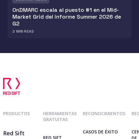
OnDMARC escala al puesto #1 en el Mid-
Market Grid del informe Summer 2026 de
G2
2
MIN READ
PRODUCTOS
HERRAMIENTAS
RECONOCIMIENTOS
RE
GRATUITAS
CASOS DE ÉXITO
CE
Red Sift
RED SIFT
DE