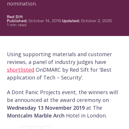
nomination.
Red Sift
·
·
Published
:
October 14, 2019
Updated
:
October 2, 2025
1
min read
Using supporting materials and customer
reviews, a panel of industry judges have
shortlisted
OnDMARC by Red Sift for ‘Best
application of Tech – Security’.
A Dont Panic Projects event, the winners will
be announced at the award ceremony on
Wednesday 13 November 2019
at The
Montcalm Marble Arch
Hotel in London.