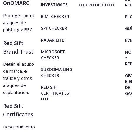
OnDMARC
INVESTIGATE
EQUIPO DE ÉXITO
RE
Protege contra
BIMI CHECKER
BL
ataques de
SPF CHECKER
GU
phishing y BEC.
RADAR LITE
EV
Red Sift
Brand Trust
MICROSOFT
NO
CHECKER
Y
Detén el abuso
RE
SUBDOMAILING
de marca, el
CHECKER
OB
fraude y otros
EJ
ataques de
RED SIFT
DE
suplantación.
CERTIFICATES
GA
LITE
Red Sift
Certificates
Descubrimiento