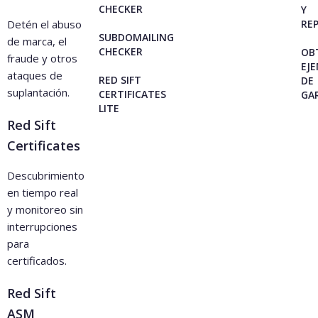
CHECKER
Y
Detén el abuso
RE
SUBDOMAILING
de marca, el
CHECKER
OB
fraude y otros
EJ
ataques de
RED SIFT
DE
suplantación.
CERTIFICATES
GA
LITE
Red Sift
Certificates
Descubrimiento
en tiempo real
y monitoreo sin
interrupciones
para
certificados.
Red Sift
ASM