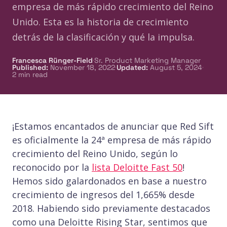
empresa de más rápido crecimiento del Reino
Unido. Esta es la historia de crecimiento
detrás de la clasificación y qué la impulsa.
·
Francesca Rünger-Field
Sr. Product Marketing Manager
·
·
Published
:
November 18, 2022
Updated
:
August 5, 2024
2
min read
¡Estamos encantados de anunciar que Red Sift
es oficialmente la 24ª empresa de más rápido
crecimiento del Reino Unido, según lo
reconocido por la
lista Deloitte Fast 50
!
Hemos sido galardonados en base a nuestro
crecimiento de ingresos del 1,665% desde
2018. Habiendo sido previamente destacados
como una Deloitte Rising Star, sentimos que