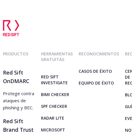
PRODUCTOS
HERRAMIENTAS
RECONOCIMIENTOS
RE
GRATUITAS
CASOS DE ÉXITO
CE
Red Sift
RED SIFT
DE
OnDMARC
INVESTIGATE
EQUIPO DE ÉXITO
RE
Protege contra
BIMI CHECKER
BL
ataques de
SPF CHECKER
GU
phishing y BEC.
RADAR LITE
EV
Red Sift
Brand Trust
MICROSOFT
NO