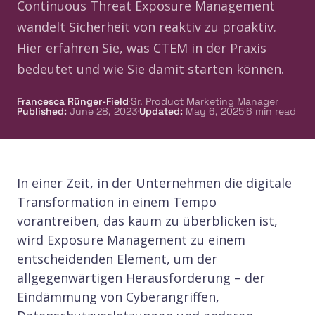
Continuous Threat Exposure Management
wandelt Sicherheit von reaktiv zu proaktiv.
Hier erfahren Sie, was CTEM in der Praxis
bedeutet und wie Sie damit starten können.
·
Francesca Rünger-Field
Sr. Product Marketing Manager
·
·
Published
:
June 28, 2023
Updated
:
May 6, 2025
6
min read
In einer Zeit, in der Unternehmen die digitale
Transformation in einem Tempo
vorantreiben, das kaum zu überblicken ist,
wird Exposure Management zu einem
entscheidenden Element, um der
allgegenwärtigen Herausforderung – der
Eindämmung von Cyberangriffen,