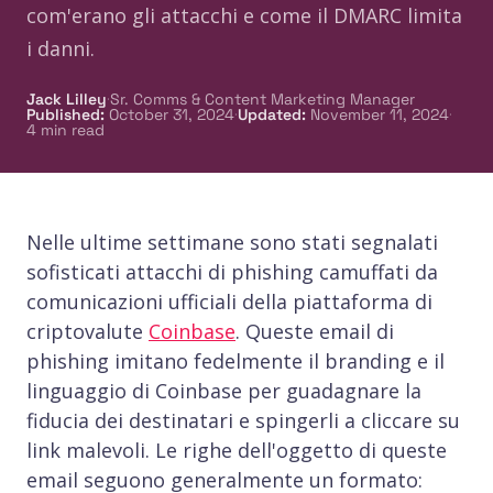
com'erano gli attacchi e come il DMARC limita
i danni.
·
Jack Lilley
Sr. Comms & Content Marketing Manager
·
·
Published
:
October 31, 2024
Updated
:
November 11, 2024
4
min read
Nelle ultime settimane sono stati segnalati
sofisticati attacchi di phishing camuffati da
comunicazioni ufficiali della piattaforma di
criptovalute
Coinbase
. Queste email di
phishing imitano fedelmente il branding e il
linguaggio di Coinbase per guadagnare la
fiducia dei destinatari e spingerli a cliccare su
link malevoli. Le righe dell'oggetto di queste
email seguono generalmente un formato: