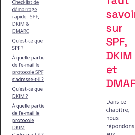
faut
Checklist de
démarrage
savoi
rapide : SPF,
DKIM &
sur
DMARC
SPF,
Qu’est-ce que
SPF ?
DKIM
À quelle partie
de l’e‑mail le
et
protocole SPF
s’adresse‑t‑il ?
DMA
Qu’est-ce que
DKIM ?
Dans ce
À quelle partie
chapitre,
de l’e‑mail le
nous
protocole
répondons
DKIM
aux
s’adresse‑t‑il ?