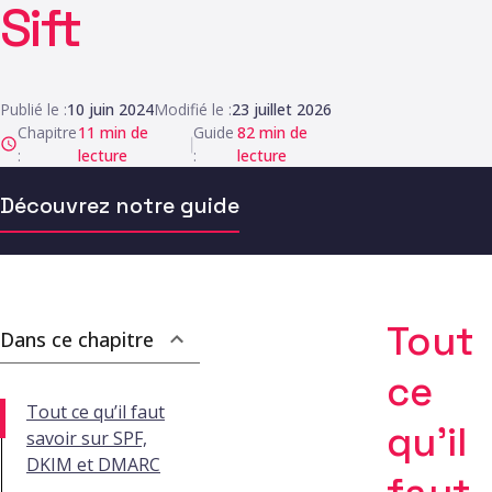
Sift
Publié le :
10 juin 2024
Modifié le :
23 juillet 2026
Chapitre
11
min de
Guide
82
min de
|
:
lecture
:
lecture
Découvrez notre guide
Tout
Dans ce chapitre
ce
Tout ce qu’il faut
qu’il
savoir sur SPF,
DKIM et DMARC