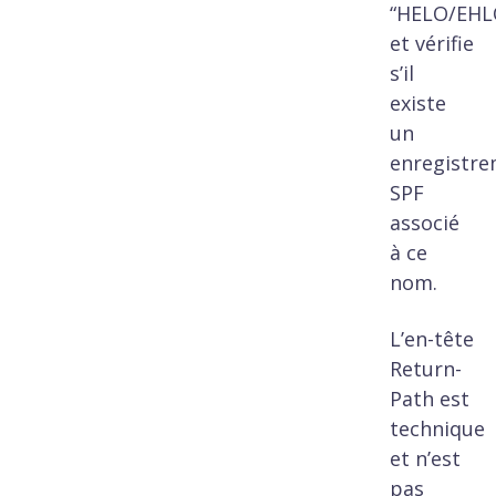
“HELO/EHL
et vérifie
s’il
existe
un
enregistr
SPF
associé
à ce
nom.
L’en-tête
Return-
Path est
technique
et n’est
pas