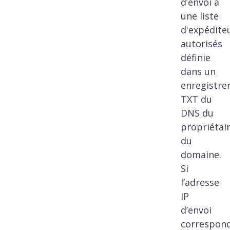
d’envoi à
une liste
d'expédite
autorisés
définie
dans un
enregistr
TXT du
DNS du
propriétai
du
domaine.
Si
l’adresse
IP
d’envoi
correspon