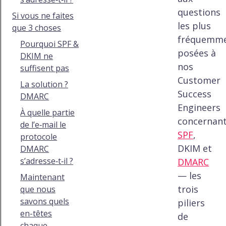
questions
Si vous ne faites
les plus
que 3 choses
fréquemm
Pourquoi SPF &
posées à
DKIM ne
nos
suffisent pas
Customer
La solution ?
Success
DMARC
Engineers
À quelle partie
concernan
de l’e‑mail le
SPF
,
protocole
DKIM et
DMARC
s’adresse‑t‑il ?
DMARC
— les
Maintenant
trois
que nous
savons quels
piliers
en-têtes
de
chaque