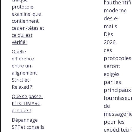
l'authentif
protocole
moderne
examine, que
des e-
contiennent
mails.
ces en-têtes et
Dès
ce qui est
2026,
vérifié :
ces
Quelle
protocoles
différence
entre un
seront
alignement
exigés
Strict et
par les
Relaxed ?
principaux
Que se passe-
fournisseu
t-il si DMARC
de
échoue ?
messageri
Dépannage
pour les
SPF et conseils
expéditeur