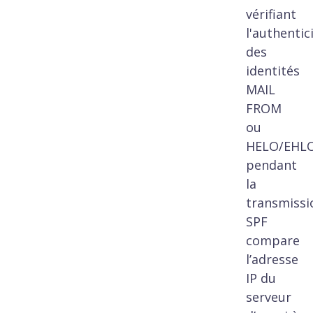
vérifiant
l'authentic
des
identités
MAIL
FROM
ou
HELO/EHL
pendant
la
transmissi
SPF
compare
l’adresse
IP du
serveur