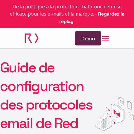
De la politique à la protection : bâtir une défense
efficace pour les e-mails et la marque.
-
Regardez le
replay
Démo
Guide de
configuration
des protocoles
email de Red