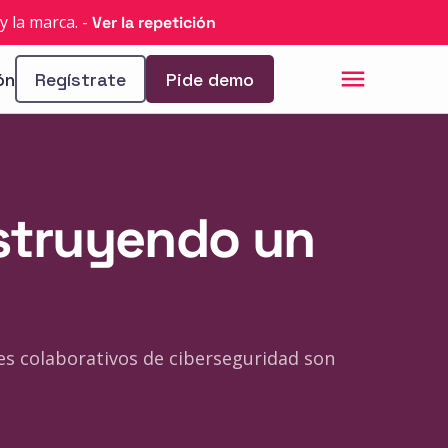
y la marca.
-
Ver la repetición
ón
Regístrate
Pide demo
nstruyendo un
es colaborativos de ciberseguridad son