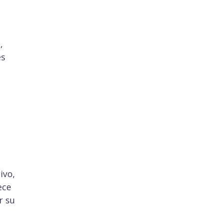
,
es
s
ivo,
ece
r su