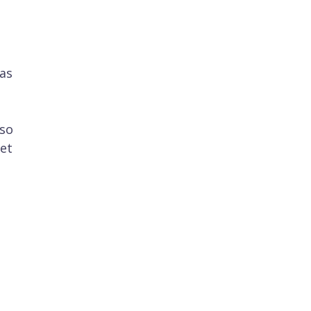
tas
uso
et